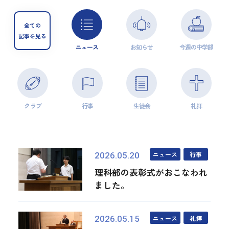
全ての
記事を見る
ニュース
お知らせ
今週の中学部
クラブ
行事
生徒会
礼拝
ニュース
行事
2026.05.20
理科部の表彰式がおこなわれ
ました。
ニュース
礼拝
2026.05.15