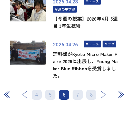
ニュース
2026.04.28
今週の中学部
【今週の授業】2026年4月 5週
目 3年生技術
ニュース
クラブ
2026.04.26
理科部がKyoto Micro Maker F
aire 2026に出展し、Young Ma
ker Blue Ribbonを受賞しまし
た。
4
5
6
次
7
最後
8