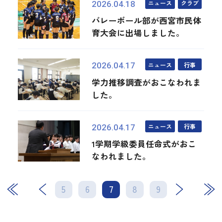
ニュース
クラブ
2026.04.18
バレーボール部が西宮市民体
育大会に出場しました。
ニュース
行事
2026.04.17
学力推移調査がおこなわれま
した。
ニュース
行事
2026.04.17
1学期学級委員任命式がおこ
なわれました。
5
6
7
次
8
最後
9