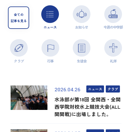
全ての
記事を見る
ニュース
お知らせ
今週の中学部
クラブ
行事
生徒会
礼拝
ニュース
クラブ
2026.04.26
水泳部が第18回 全関西・全関
西学院対校水上競技大会(ALL
関関戦)に出場しました。