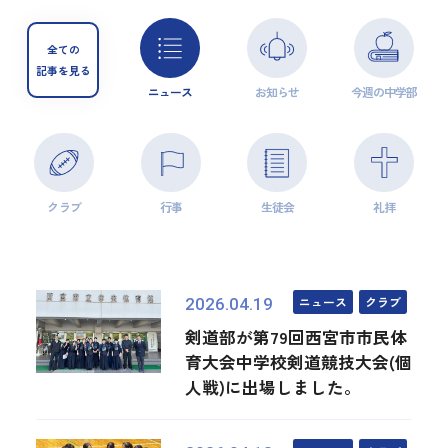
全ての
記事を見る
ニュース
お知らせ
今週の中学部
クラブ
行事
生徒会
礼拝
ニュース
クラブ
2026.04.19
剣道部が第79回西宮市市民体
育大会中学校剣道競技大会(個
人戦)に出場しました。