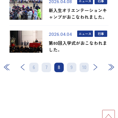
ニュース
行事
2026.04.08
新入生オリエンテーションキ
ャンプがおこなわれました。
ニュース
行事
2026.04.04
第80回入学式がおこなわれま
した。
6
7
8
次
9
10
最後