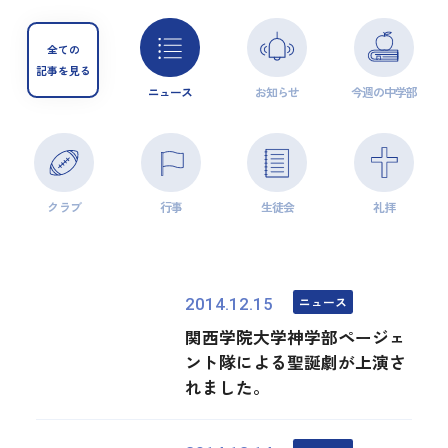
全ての
記事を見る
ニュース
お知らせ
今週の中学部
クラブ
行事
生徒会
礼拝
ニュース
2014.12.15
関西学院大学神学部ページェ
ント隊による聖誕劇が上演さ
れました。