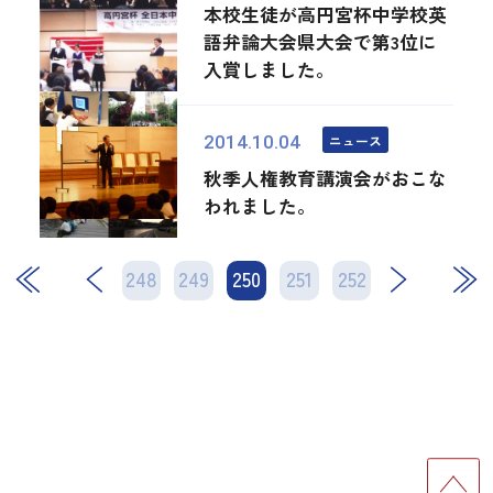
本校生徒が高円宮杯中学校英
語弁論大会県大会で第3位に
入賞しました。
ニュース
2014.10.04
秋季人権教育講演会がおこな
われました。
248
249
250
次
251
252
最後