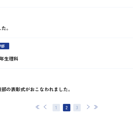
した。
学部
1年生理科
技部の表彰式がおこなわれました。
最初
前
1
次
2
最後
3