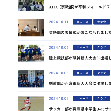
J.H.C.(宗教部)が平和フィール
ニュース
生徒会
2024.10.11
英語部の表彰式がおこなわれまし
ニュース
クラブ
2024.10.06
陸上競技部が阪神新人大会に出場
ニュース
クラブ
2024.10.06
剣道部が西宮市新人大会に出場し
ニュース
クラブ
2024.10.05
サッカー部が兵庫県中学生U-15