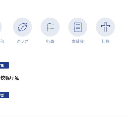
学部
クラブ
行事
生徒会
礼拝
学部
全校駆け足
学部