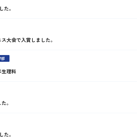
した。
ニス大会で入賞しました。
学部
1年生理科
した。
した。