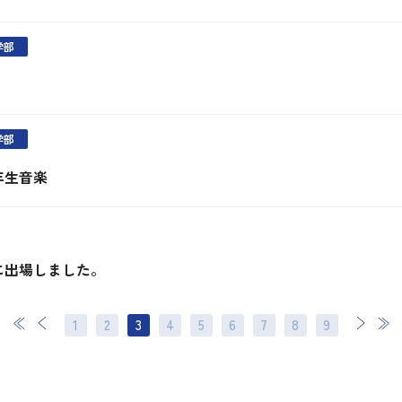
学部
学部
1年生音楽
に出場しました。
1
2
3
4
5
6
7
次
8
最後
9