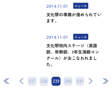
ニュース
2014.11.01
文化祭の準備が進められてい
ます。
ニュース
2014.11.01
文化祭校内ステージ（英語
部、宗教部、3年生演劇コン
クール）がおこなわれまし
た。
237
238
239
次
240
241
最後