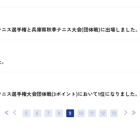
ニス選手権と兵庫県秋季テニス大会(団体戦)に出場しました
た。
ニス選手権大会団体戦(3ポイント)において1位になりました。
5
6
7
8
9
10
11
次
12
最後
13