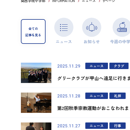
関西学院中学部
INFORMATION
ニュース
9ページ
全ての
記事を見る
ニュース
お知らせ
今週の中
ニュース
クラブ
2025.11.29
グリークラブが甲山へ遠足に行き
ニュース
礼拝
2025.11.28
第2回秋季宗教運動がおこなわれま
ニュース
行事
2025.11.27