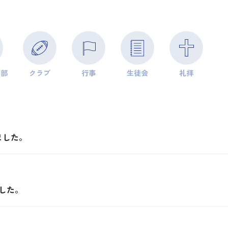
学部
クラブ
行事
生徒会
礼拝
ました。
した。