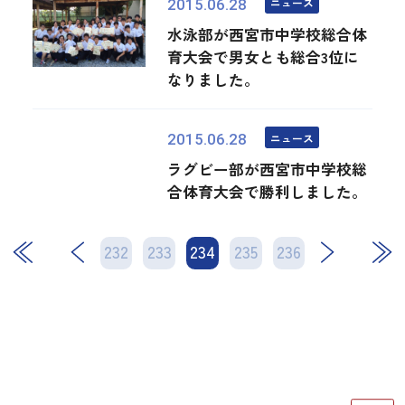
ニュース
2015.06.28
水泳部が西宮市中学校総合体
育大会で男女とも総合3位に
なりました。
ニュース
2015.06.28
ラグビー部が西宮市中学校総
合体育大会で勝利しました。
232
233
234
次
235
236
最後