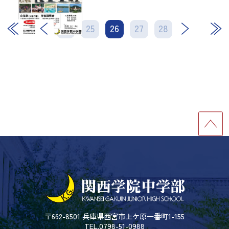
24
25
26
次
27
28
最後
〒662-8501 兵庫県西宮市上ケ原一番町1-155
TEL.0798-51-0988