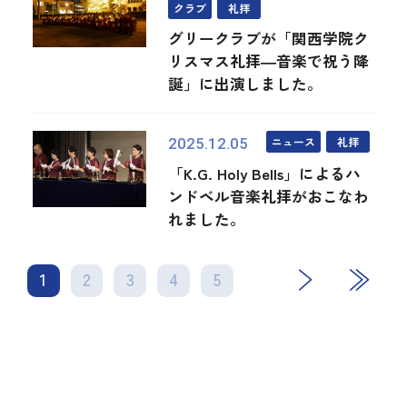
クラブ
礼拝
グリークラブが「関西学院ク
リスマス礼拝―音楽で祝う降
誕」に出演しました。
ニュース
礼拝
2025.12.05
「K.G. Holy Bells」によるハ
ンドベル音楽礼拝がおこなわ
れました。
1
2
3
4
次
5
最後