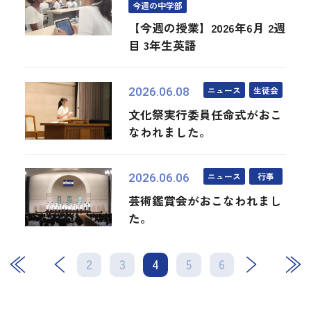
今週の中学部
【今週の授業】2026年6月 2週
目 3年生英語
ニュース
生徒会
2026.06.08
文化祭実行委員任命式がおこ
なわれました。
ニュース
行事
2026.06.06
芸術鑑賞会がおこなわれまし
た。
2
3
4
次
5
最後
6