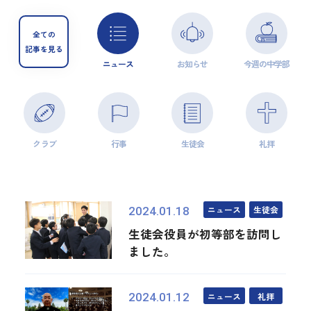
全ての
記事を見る
ニュース
お知らせ
今週の中学部
クラブ
行事
生徒会
礼拝
ニュース
生徒会
2024.01.18
生徒会役員が初等部を訪問し
ました。
ニュース
礼拝
2024.01.12