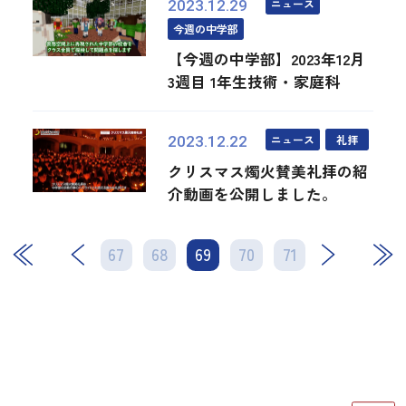
ニュース
2023.12.29
今週の中学部
【今週の中学部】2023年12月
3週目 1年生技術・家庭科
ニュース
礼拝
2023.12.22
クリスマス燭火賛美礼拝の紹
介動画を公開しました。
67
68
69
次
70
71
最後