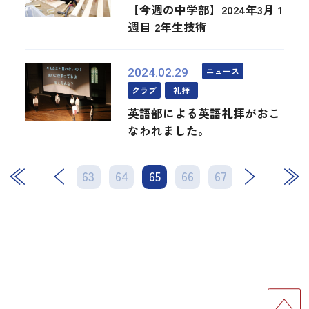
【今週の中学部】2024年3月 1
週目 2年生技術
ニュース
2024.02.29
クラブ
礼拝
英語部による英語礼拝がおこ
なわれました。
63
64
65
次
66
67
最後