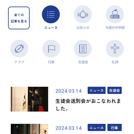
全ての
記事を見る
ニュース
お知らせ
今週の中学部
クラブ
行事
生徒会
礼拝
ニュース
生徒会
2024.03.14
生徒会送別会がおこなわれま
した。
ニュース
行事
2024.03.14