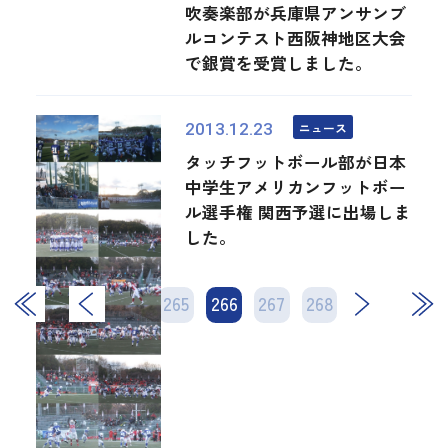
吹奏楽部が兵庫県アンサンブ
ルコンテスト西阪神地区大会
で銀賞を受賞しました。
ニュース
2013.12.23
タッチフットボール部が日本
中学生アメリカンフットボー
ル選手権 関西予選に出場しま
した。
264
265
266
次
267
268
最後