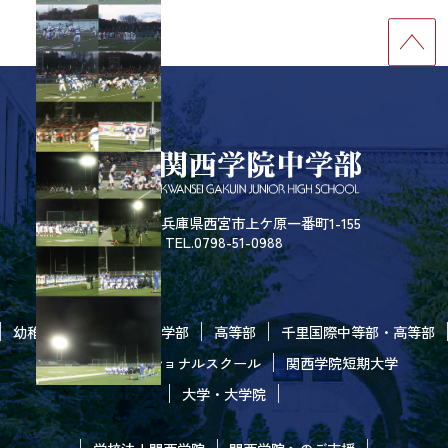
〒662-8501 兵庫県西宮市上ケ原一番町1-155
TEL.0798-51-0988
幼稚園
初等部
中学部
高等部
千里国際中等部・高等部
大阪インターナショナルスクール
関西学院短期大学
大学・大学院