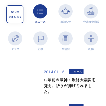
全ての
記事を見る
ニュース
お知らせ
今週の中学部
クラブ
行事
生徒会
礼拝
ニュース
2014.01.16
19年前の阪神・淡路大震災を
覚え、祈りが捧げられまし
た。