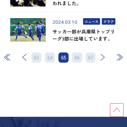
われました。
ニュース
クラブ
2024.03.10
サッカー部が兵庫県トップリ
ーグ3部に出場しています。
63
64
65
次
66
67
最後