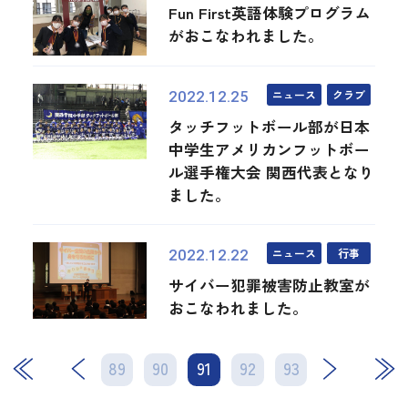
Fun First英語体験プログラム
がおこなわれました。
ニュース
クラブ
2022.12.25
タッチフットボール部が日本
中学生アメリカンフットボー
ル選手権大会 関西代表となり
ました。
ニュース
行事
2022.12.22
サイバー犯罪被害防止教室が
おこなわれました。
89
90
91
次
92
93
最後