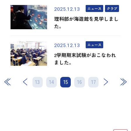
ニュース
クラブ
2025.12.13
理科部が海遊館を見学しまし
た。
ニュース
2025.12.13
2学期期末試験がおこなわれ
ました。
13
14
15
次
16
17
最後