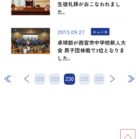
生徒礼拝がおこなわれまし
た。
ニュース
2015.09.27
卓球部が西宮市中学校新人大
会 男子団体戦で3位となりま
した。
228
229
230
次
231
232
最後