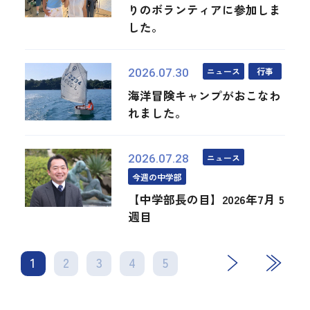
りのボランティアに参加しま
した。
ニュース
行事
2026.07.30
海洋冒険キャンプがおこなわ
れました。
ニュース
2026.07.28
今週の中学部
【中学部長の目】2026年7月 5
週目
1
2
3
4
次
5
最後