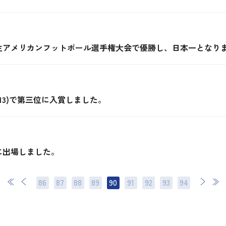
生アメリカンフットボール選手権大会で優勝し、日本一となり
13)で第三位に入賞しました。
に出場しました。
86
87
88
89
90
91
92
次
93
最後
94