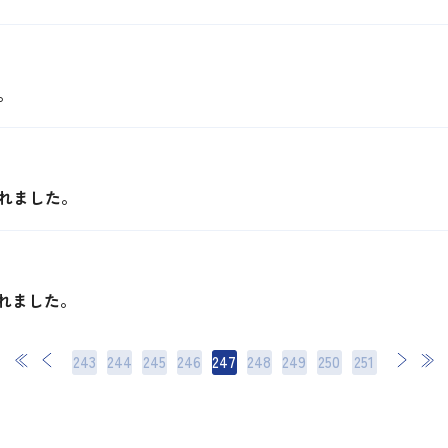
。
れました。
れました。
243
244
245
246
247
248
249
次
250
最後
251