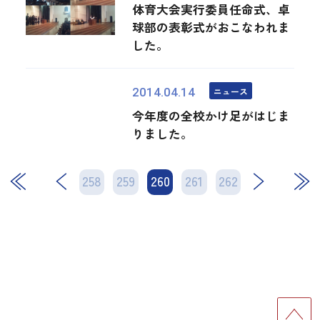
体育大会実行委員任命式、卓
球部の表彰式がおこなわれま
した。
ニュース
2014.04.14
今年度の全校かけ足がはじま
りました。
258
259
260
次
261
262
最後