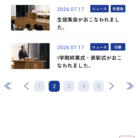
ニュース
生徒会
2026.07.17
生徒集会がおこなわれまし
た。
ニュース
行事
2026.07.17
1学期終業式・表彰式がおこ
なわれました。
1
2
3
次
4
最後
5