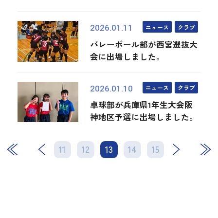
ニュース
クラブ
2026.01.11
バレーボール部が西宮選抜大
会に出場しました。
ニュース
クラブ
2026.01.10
卓球部が兵庫県1年生大会阪
神地区予選に出場しました。
11
12
13
次
14
15
最後