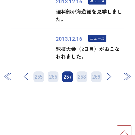
ニュース
2013.12.16
理科部が海遊館を見学しまし
た。
ニュース
2013.12.16
球技大会（2日目）がおこな
われました。
265
266
267
次
268
269
最後