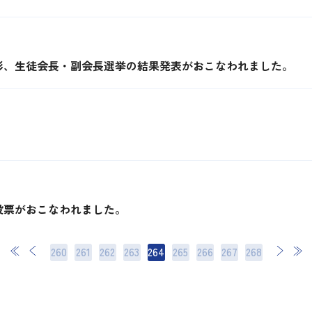
彰、生徒会長・副会長選挙の結果発表がおこなわれました。
。
投票がおこなわれました。
260
261
262
263
264
265
266
次
267
最後
268