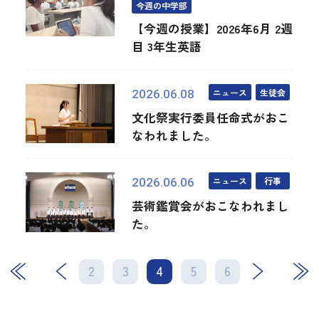
今週の中学部
【今週の授業】2026年6月 2週
目 3年生英語
ニュース
生徒会
2026.06.08
文化祭実行委員任命式がおこ
なわれました。
ニュース
行事
2026.06.06
芸術鑑賞会がおこなわれまし
た。
2
3
4
次
5
最後
6