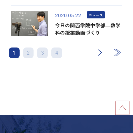
ニュース
2020.05.22
今日の関西学院中学部―数学
科の授業動画づくり
1
2
3
4
次
最後