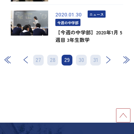
ニュース
2020.01.30
今週の中学部
【今週の中学部】2020年1月 5
週目 3年生数学
27
28
29
次
30
31
最後