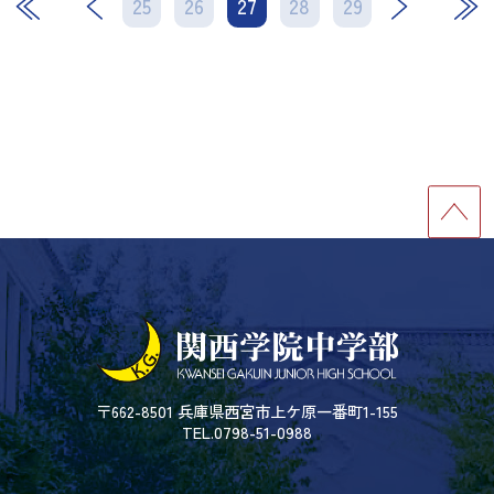
25
26
27
次
28
29
最後
〒662-8501 兵庫県西宮市上ケ原一番町1-155
TEL.0798-51-0988